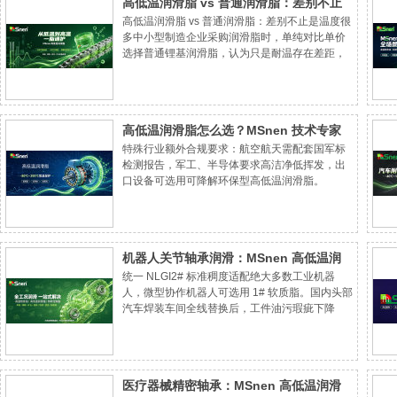
高低温润滑脂 vs 普通润滑脂：差别不止
高低温润滑脂 vs 普通润滑脂：差别不止是温度很
是温度
多中小型制造企业采购润滑脂时，单纯对比单价
选择普通锂基润滑脂，认为只是耐温存在差距，
长期使用后频繁出现轴承冻滞、高温结焦、锈蚀
磨损、每月多次补油、轴承年年更换等问题，综
合运维成本远超高端全合成高低温润滑脂。
高低温润滑脂怎么选？MSnen 技术专家
特殊行业额外合规要求：航空航天需配套国军标
教你 5 步搞定
检测报告，军工、半导体要求高洁净低挥发，出
口设备可选用可降解环保型高低温润滑脂。
机器人关节轴承润滑：MSnen 高低温润
统一 NLGI2# 标准稠度适配绝大多数工业机器
滑脂让运动更精准
人，微型协作机器人可选用 1# 软质脂。国内头部
汽车焊装车间全线替换后，工件油污瑕疵下降
87%，机器人年度维保频次减半，自动化生产线
稼动率提升。自动化工厂机器人关节滴油、定位
不准、频繁维保，可选用 MSnen 机器人专用高
低温润滑脂，稳定自动化生产精度。
医疗器械精密轴承：MSnen 高低温润滑