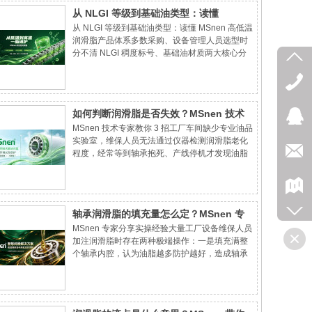
求。
从 NLGI 等级到基础油类型：读懂
从 NLGI 等级到基础油类型：读懂 MSnen 高低温
MSnen 高低温润滑脂产品体系
润滑脂产品体系多数采购、设备管理人员选型时
分不清 NLGI 稠度标号、基础油材质两大核心分
类，盲目选购出现管路堵塞、轴承缺油、低温卡
顿等问题。MSnen 技术团队可根据企业全部设备
温度、加注系统、洁净要求，匹配对应系列、稠
度的高低温润滑脂，出具完整产品选型对照表，
如何判断润滑脂是否失效？MSnen 技术
免费提供上机试样测试。
MSnen 技术专家教你 3 招工厂车间缺少专业油品
专家教你 3 招
实验室，维保人员无法通过仪器检测润滑脂老化
程度，经常等到轴承抱死、产线停机才发现油脂
完全失效，造成高额产能损失。打开轴承排油
嘴，取少量使用中的润滑脂放置白纸对比全新
MSnen 高低温润滑脂标准样品。MSnen 技术团
队可上门对车间维保人员实操教学，现场演示新
轴承润滑脂的填充量怎么定？MSnen 专
旧油脂对比检测。
MSnen 专家分享实操经验大量工厂设备维保人员
家分享实操经验
加注润滑脂时存在两种极端操作：一是填充满整
个轴承内腔，认为油脂越多防护越好，造成轴承
温升超标、电机耗电飙升；二是填充量过少，短
期缺油干磨，轴承点蚀报废。