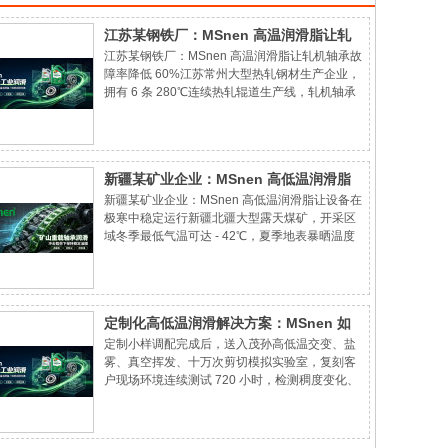
江苏某钢铁厂：MSnen 高温润滑脂让轧
江苏某钢铁厂：MSnen 高温润滑脂让轧机轴承故
机轴承故障率降低 60%
障率降低 60%江苏常州大型热轧钢材生产企业，
拥有 6 条 280℃连续热轧辊道生产线，轧机轴承
常年处于高温、冷却水持续喷淋、氧化铁粉尘充
斥复合恶劣工况，此前使用普通复合锂基润滑
脂，产线故障频发，制约钢材轧制产能。
新疆某矿业企业：MSnen 高低温润滑脂
新疆某矿业企业：MSnen 高低温润滑脂让设备在
让设备在极寒中稳定运行
极寒中稳定运行新疆北疆大型露天煤矿，开采区
域冬季最低气温可达 - 42℃，夏季地表暴晒温度
接近 70℃，矿区充斥砂石粉尘、井下地下水持续
喷淋，破碎机、大型皮带滚筒、掘进机重载轴承
常年承受巨大冲击载荷，企业原先使用普通复合
锂润滑脂，常年存在多重生产困扰。
定制化高低温润滑解决方案：MSnen 如
定制小样调配完成后，送入茂孙高低温交变、盐
何满足特殊工况需求
雾、真空挥发、十万次剪切模拟实验室，复刻客
户现场环境连续测试 720 小时，检测稠度变化、
氧化程度、挥发量、锈蚀情况，出具完整检测报
告，指标达标后方可制作上机试样；若性能不达
标，二次调整配方复测，直至完全满足工况要