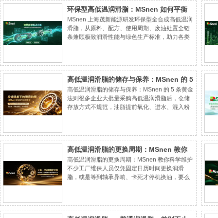
冲击载荷，此前该风场采购市面通用复合锂基润
环保型高低温润滑脂：MSnen 如何平衡
滑脂，运维难题持续多年。
MSnen 上海茂新能源研发环保型全合成高低温润
性能与环保？
滑脂，从原料、配方、使用周期、废油处置全链
条兼顾极致润滑性能与绿色生产标准，助力各类
制造企业顺利通过环保验收。各类制造企业若面
临油烟、危废环保核查压力，可对接茂孙技术团
队获取环保型高低温润滑脂方案，在长效保护设
备的同时落实绿色生产要求，规避限产整改风
高低温润滑脂的储存与保养：MSnen 的 5
险。
高低温润滑脂的储存与保养：MSnen 的 5 条黄金
条黄金法则
法则很多企业大批量采购高低温润滑脂后，仓储
存放方式不规范，油脂提前氧化、进水、混入粉
尘杂质，未开封存放一年性能大幅衰减，加注到
轴承短期失效，耗材采购资金白白浪费。原厂未
开封高低温润滑脂标准保质期 36 个月，开封接触
空气后建议 12 个月内用完。
高低温润滑脂的更换周期：MSnen 教你
高低温润滑脂的更换周期：MSnen 教你科学维护
科学维护
不少工厂维保人员仅凭固定日历时间更换润滑
脂，或是等到轴承异响、卡死才停机换油，要么
造成润滑耗材大量浪费，要么引发轴承突发故障
停机，带来巨额产能损失。