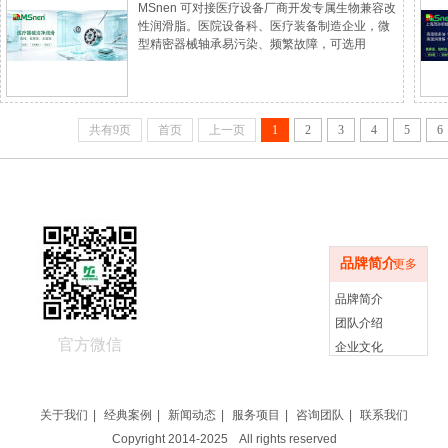
MSnen 可对接医疗设备厂商开发专属生物兼容改
脂的洁净润滑
性润滑脂。医院设备科、医疗装备制造企业，微
型精密器械轴承易污染、频繁故障，可选用
MSnen 医用洁净润滑脂，保障诊疗设备稳定运
行。
共有9页
首页
上一页
1
2
3
4
5
6
品牌简介
品牌简介
更多
品牌简介
团队介绍
官方微信
企业文化
关于我们
|
经典案例
|
新闻动态
|
服务项目
|
咨询团队
|
联系我们
Copyright 2014-2025 All rights reserved