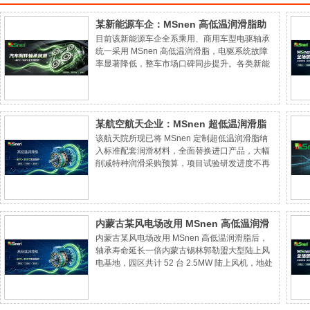
某新能源车企：MSnen 高低温润滑脂助
目前该新能源车企全系乘用、商用车型电驱轴承
力驱动电机高效运转
统一采用 MSnen 高低温润滑脂，电驱系统故障
率显著降低，整车市场口碑同步提升。各类新能
源整车、电驱零部件制造厂商，若电机轴承冬季
异响、高温渗油、售后故障率高，可对接茂孙技
术团队获取新能源车专用高低温润滑脂试样，优
化三电系统润滑配套、压缩售后运维成本。
某航空航天企业：MSnen 超低温润滑脂
该航天院所现已将 MSnen 定制超低温润滑脂纳
通过极端环境测试
入标准配套润滑材料，全面替换进口产品，大幅
削减特种润滑采购预算，项目试验研发进度不再
受润滑物料交期制约。
内蒙古某风电场改用 MSnen 高低温润滑
内蒙古某风电场改用 MSnen 高低温润滑脂后，
脂后，轴承寿命延长一倍
轴承寿命延长一倍内蒙古锡林郭勒盟大型陆上风
电基地，园区共计 52 台 2.5MW 陆上风机，地处
北疆荒漠地带，全年温差极值可达 - 43℃至
64℃，春季沙尘漫天，春秋季昼夜温差超
100℃，风机偏航、变桨、主轴轴承常年承受交变