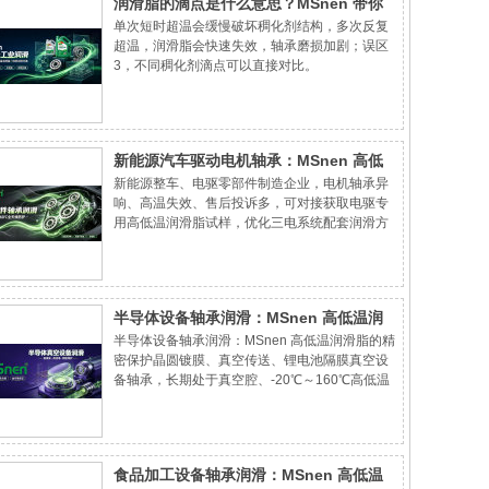
润滑脂的滴点是什么意思？MSnen 带你
单次短时超温会缓慢破坏稠化剂结构，多次反复
读懂产品参数
超温，润滑脂会快速失效，轴承磨损加剧；误区
3，不同稠化剂滴点可以直接对比。
新能源汽车驱动电机轴承：MSnen 高低
新能源整车、电驱零部件制造企业，电机轴承异
温润滑脂的新能源方案
响、高温失效、售后投诉多，可对接获取电驱专
用高低温润滑脂试样，优化三电系统配套润滑方
案。
半导体设备轴承润滑：MSnen 高低温润
半导体设备轴承润滑：MSnen 高低温润滑脂的精
滑脂的精密保护
密保护晶圆镀膜、真空传送、锂电池隔膜真空设
备轴承，长期处于真空腔、-20℃～160℃高低温
交变无尘环境，微量油脂挥发会在硅片表面形成
油污污点，整批次晶圆报废，对润滑脂真空挥
发、洁净度要求达到行业最高标准。
食品加工设备轴承润滑：MSnen 高低温