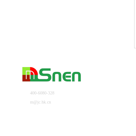
400-6080-328
m@jc.hk.cn
上海市奉贤区肖南路368号