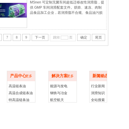
MSnen 可定制无菌车间超低迁移改性润滑脂，提
润滑脂的安全保障
供 GMP 车间润滑配套文件。烘焙、速冻、肉制
品食品加工企业，若润滑脂不合规、食品油污损
耗大，可选用 MSnen 食品级高低温润滑脂，兼
顾食安合规与设备长效防护。
7
8
9
下一页
跳转
页
确定
尾页
产品中心
解决方案
新闻动态
产品中心
解决方案
新闻动态
更多
更多
更多
高温链条油
能源与发电
行业新闻
高温合成链条油
钢铁与冶金
润滑知识
特高温链条油
航空航天
全站搜索
纺织印染高温链条油
农业与铁路
涂装高温链条油
高温全氟耐化学润滑脂
高温全氟聚醚润滑脂